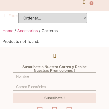
0
Todos los Filtros
Precio
Filtros
Home
/
Accesorios
/ Carteras
$
$
Products not found.
Categorías
Suscríbete a Nuestro Correo y Recibe
Nuestras Promociones !
Accesorios y Complementos
Anillos
Suscribete !
Aretes