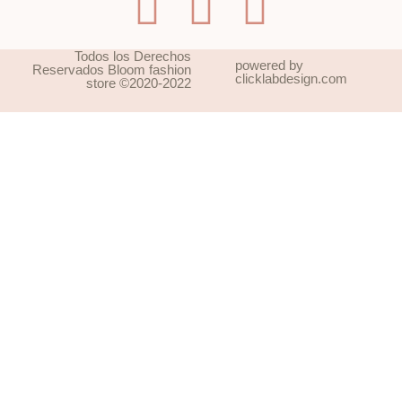
Blusas y Faldas
Blusas
Todos los Derechos
powered by
Reservados Bloom fashion
clicklabdesign.com
store ©2020-2022
Bonos de Regalo
Enterizos y Pantalones
Vestidos
Maxi Vestidos
Midi Vestidos
Mini Vestidos
Sets
Ver Más
Color