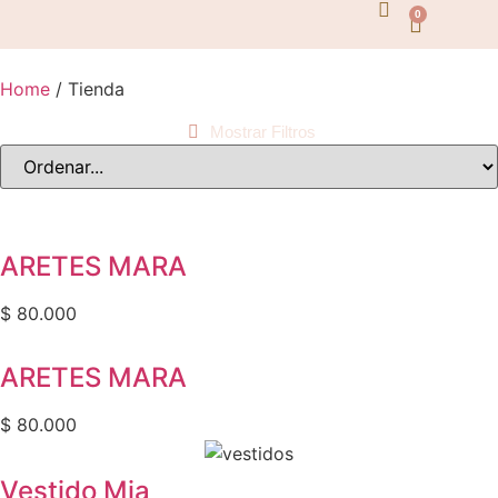
0
Todos los Filtros
Precio
Home
/ Tienda
Mostrar Filtros
$
$
ARETES MARA
Categorías
$
80.000
Accesorios y Complementos
ARETES MARA
Anillos
$
80.000
Aretes
Vestido Mia