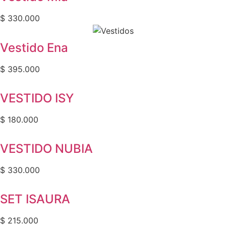
Blusas y Faldas
$
330.000
Blusas
Vestido Ena
Bonos de Regalo
Enterizos y Pantalones
$
395.000
Vestidos
VESTIDO ISY
Maxi Vestidos
$
180.000
Midi Vestidos
VESTIDO NUBIA
Mini Vestidos
$
330.000
Sets
Ver Más
SET ISAURA
Color
$
215.000