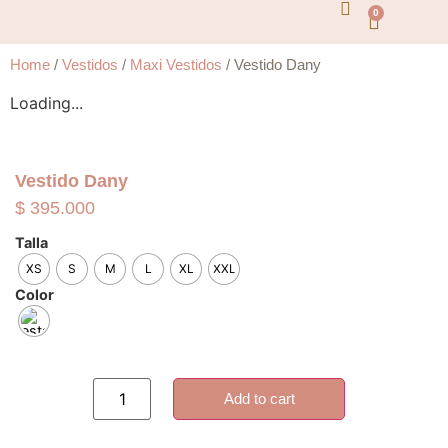
0
Home
/
Vestidos
/
Maxi Vestidos
/ Vestido Dany
Loading...
Vestido Dany
$
395.000
Talla
XS
S
M
L
XL
XXL
Color
Add to cart