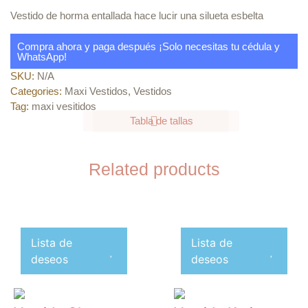
Vestido de horma entallada hace lucir una silueta esbelta
Compra ahora y paga después ¡Solo necesitas tu cédula y
WhatsApp!
SKU:
N/A
Categories:
Maxi Vestidos
,
Vestidos
Tag:
maxi vesitidos
Tabla de tallas
Related products
Lista de
Lista de
deseos
deseos