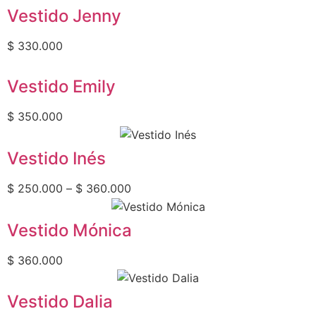
Blusas y Faldas
Vestido Jenny
Blusas
$
330.000
Bonos de Regalo
Vestido Emily
Enterizos y Pantalones
$
350.000
Vestidos
Maxi Vestidos
Vestido Inés
Midi Vestidos
$
250.000
–
$
360.000
Mini Vestidos
Vestido Mónica
Sets
$
360.000
Ver Más
Color
Vestido Dalia