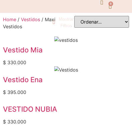
0
Todos los Filtros
Precio
Home
/
Vestidos
/ Maxi
Mostrar
Filtros
Vestidos
$
Vestido Mia
$
$
330.000
Categorías
Vestido Ena
$
395.000
Accesorios y Complementos
VESTIDO NUBIA
Anillos
$
330.000
Aretes